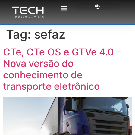
Tag:
sefaz
CTe, CTe OS e GTVe 4.0 –
Nova versão do
conhecimento de
transporte eletrônico