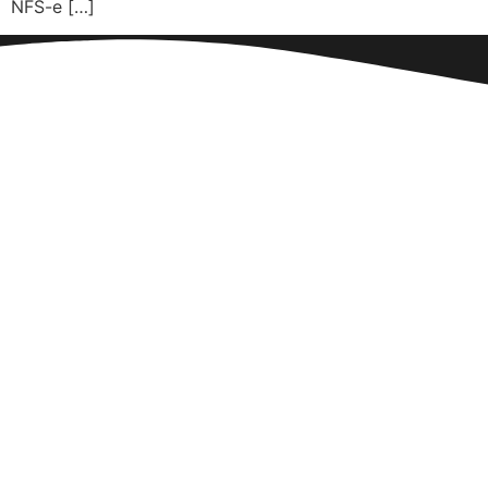
NFS-e […]
CONTATO
Fale Conosco
BRASIL
R. Dr. Rubens Gomes
Bueno, 691 São Paulo, SP
+55 11-5523-9896
contato@techconsulting.inf.br