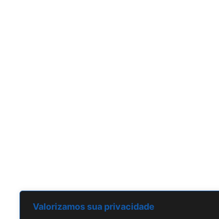
CONTATO
Fale Conosco
BRASIL
R. Dr. Rubens Gomes Bueno,
691 São Paulo, SP
+55 11-5523-9896
contato@techconsulting.inf.br
Valorizamos sua privacidade