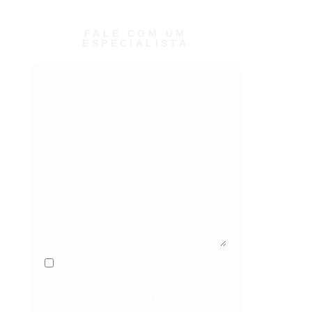
FALE COM UM
ESPECIALISTA ​
Solicitamos o seu Consentimento
para Proteção e Tratamento de
Dados conforme LGPD (Lei Geral de